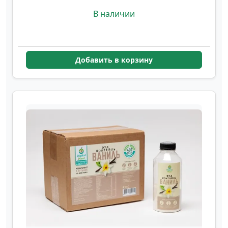
Разгрузочный день 750 кКал –
В наличии
сбалансированное питание из 3
бутылочек по 250 кКал, помогает
контролировать потребление
Добавить в корзину
калорий без чувства голода. •
Разгрузочный день 600 кКал –
вариант для легкого питания,
включает 2 бутылки по 300 кКал. •
Разгрузочный день 900 кКал –
расширенный вариант для тех, кто
хочет сбалансировать питание в
течение дня, включает 3 бутылки
по 300 кКал. • Легкий ужин 300
кКал / 400 кКал – программа для
контроля вечернего приема пищи,